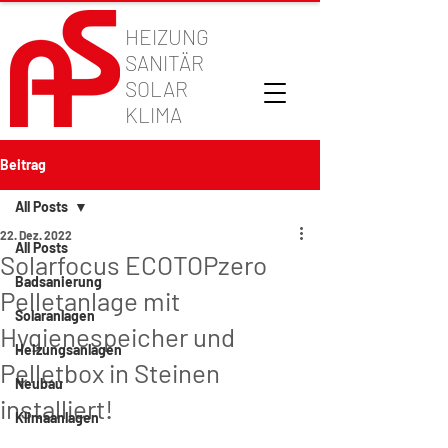
HEIZUNG
SANITÄR
SOLAR
KLIMA
Beitrag
All Posts
22. Dez. 2022
All Posts
Solarfocus ECOTOPzero
Badsanierung
Pelletanlage mit
Solaranlagen
Hygienespeicher und
Heizungsanlagen
Pelletbox in Steinen
Neubau
installiert!
Klimaanlagen