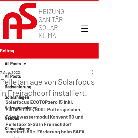
HEIZUNG
SANITÄR
SOLAR
KLIMA
Beitrag
All Posts
7. Aug. 2022
All Posts
Pelletanlage von Solarfocus
Badsanierung
in Freirachdorf installiert!
Solaranlagen
Solarfocus ECOTOPzero 15 inkl. 
Heizungsanlagen
Partikelfilter, 600L Pufferspeicher, 
Frischwassermodul Konvent 30 und 
Neubau
Pelletbox S-SS in Freirachdorf 
Klimaanlagen
montiert. 50% Förderung beim BAFA 