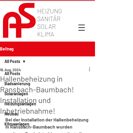
HEIZUNG
SANITÄR
SOLAR
KLIMA
Beitrag
All Posts
16. Aug. 2024
All Posts
Hallenbeheizung in
Badsanierung
Ransbach-Baumbach!
Solaranlagen
Installation und
Heizungsanlagen
Inbetriebnahme!
Neubau
Bei der Installation der Hallenbeheizung 
Klimaanlagen
in Ransbach-Baumbach wurden 