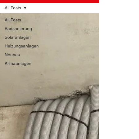
All Posts
All Posts
Badsanierung
Solaranlagen
Heizungsanlagen
Neubau
Klimaanlagen