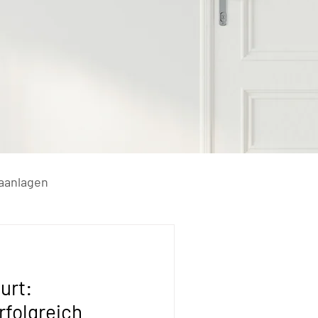
aanlagen
urt:
rfolgreich